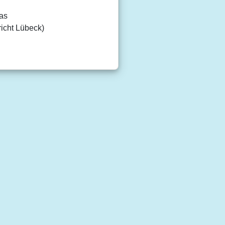
nas
icht Lübeck)