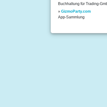
Buchhaltung für Trading-G
GizmoParty.com
App-Sammlung